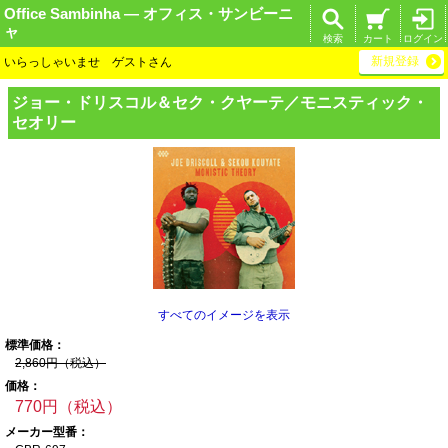
Office Sambinha ― オフィス・サンビーニ
ャ
検索
カート
ログイン
新規登録
いらっしゃいませ ゲストさん
ジョー・ドリスコ
ル＆セク・クヤー
テ／モニスティッ
ク・
セオリー
すべてのイメージを表示
標準価格：
2,860円（税込）
価格：
770円（税込）
メーカー型番：