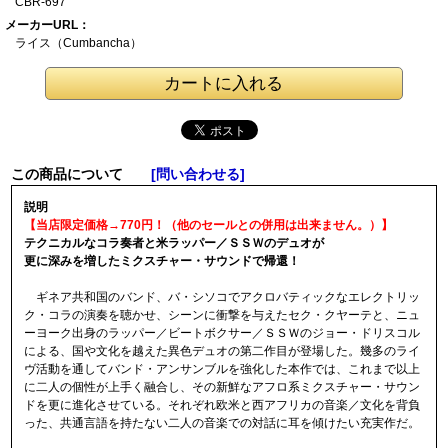
CBR-697
メーカーURL：
ライス（Cumbanch
a）
この商品について
[問い合わせる]
説明
【当店限定価格→770円！（他のセールとの併用は出来ません。）】
テクニカルなコラ奏者と米ラッパー／ＳＳＷのデュオが
更に深みを増したミクスチャー・サウンドで帰還！
ギネア共和国のバンド、バ・シソコでアクロバティックなエレクトリッ
ク・コラの演奏を聴かせ、シーンに衝撃を与えたセク・クヤーテと、ニュ
ーヨーク出身のラッパー／ビートボクサー／ＳＳＷのジョー・ドリスコル
による、国や文化を越えた異色デュオの第二作目が登場した。幾多のライ
ヴ活動を通してバンド・アンサンブルを強化した本作では、これまで以上
に二人の個性が上手く融合し、その新鮮なアフロ系ミクスチャー・サウン
ドを更に進化させている。それぞれ欧米と西アフリカの音楽／文化を背負
った、共通言語を持たない二人の音楽での対話に耳を傾けたい充実作だ。