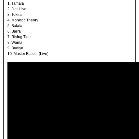
1. Tamala
2. Just Live
3. Tokira
4. Monistic Theory
5. Batafa
6. Barra
7. Rising Tide
8. Wama
9. Badiya
10. Master Blaster (Live)