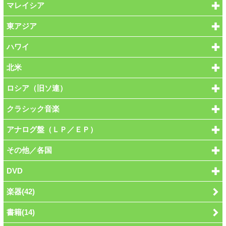
マレイシア
東アジア
ハワイ
北米
ロシア（旧ソ連）
クラシック音楽
アナログ盤（ＬＰ／ＥＰ）
その他／各国
DVD
楽器(42)
書籍(14)