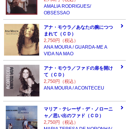
AMALIA RODRIGUES/
OBSESSAO
アナ・モウラ／あ
なたの腕につつ
ま
れて（ＣＤ）
2,750円（税込）
ANA MOURA / GUARDA-ME A
VIDA NA MAO
アナ・モウラ／フ
ァドの扉を開け
て
（ＣＤ）
2,750円（税込）
ANA MOURA / ACONTECEU
マリア・テレーザ
・デ・ノローニ
ャ
／思い出のファド
（ＣＤ）
2,750円（税込）
MARIA TERESA DE NORONHA/