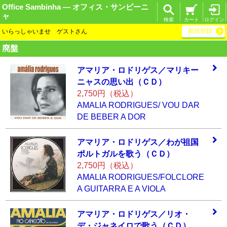
Office Sambinha ― オフィス・サンビーニ
ャ
検索
カート
ログイン
新規登録
いらっしゃいませ ゲストさん
廃盤
アマリア・ロドリ
ゲス／マリキー
ニ
ャスの思い出（Ｃ
Ｄ）
2,750円（税込）
AMALIA RODRIGUES/ VOU DAR
DE BEBER A DOR
アマリア・ロドリ
ゲス／わが祖国
ポ
ルトガルを歌う（
ＣＤ）
2,750円（税込）
AMALIA RODRIGUES/FOLCLORE
A GUITARRA E A VIOLA
アマリア・ロドリ
ゲス／リオ・
デ・
ジャネイロで歌う
（ＣＤ）