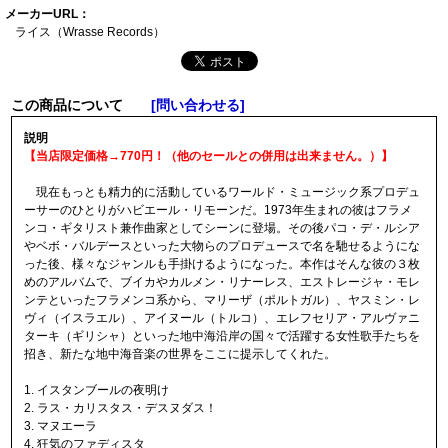
メーカーURL：
ライス（Wrasse R
ecords）
この商品について
[問い合わせる]
説明
【当店限定価格→770円！（他のセールとの併用は出来ません。）】
現在もっとも精力的に活動しているワールド・ミュージック系プロデュ
ーサーのひとりがハビエール・リモーンだ。1973年生まれの彼はフラメ
ンコ・ギタリスト兼作曲家としてシーンに登場。その後パコ・デ・ルシア
やベボ・バルデースといった大物らのプロデュースで名を馳せるようにな
った後、様々なジャンルも手掛けるようになった。本作はそんな彼の３枚
めのアルバムで、ブイカやカルメン・リナーレス、エストレージャ・モレ
ンテといったフラメンコ系から、マリーザ（ポルトガル）、ヤスミン・レ
ヴィ（イスラエル）、アイヌール（トルコ）、エレフセリア・アルヴァニ
ターキ（ギリシャ）といった地中海沿岸の国々で活躍する女性歌手たちを
招き、新たな地中海音楽の世界をここに提示してくれた。
1. イスタンブールの夜明け
2. ラス・カリスタス・デスヌダス！
3. マヌエーラ
4. 狂気のファディスタ