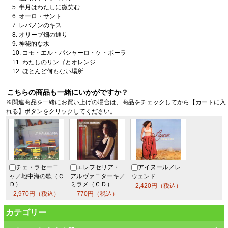
5. 半月はわたしに微笑む
6. オーロ・サント
7. レバノンのキス
8. オリーブ畑の通り
9. 神秘的な水
10. コモ・エル・パシャーロ・ケ・ボーラ
11. わたしのリンゴとオレンジ
12. ほとんど何もない場所
こちらの商品も一緒にいかがですか？
※関連商品を一緒にお買い上げの場合は、商品をチェックしてから【カートに入
れる】ボタンをクリックしてください。
チェ・ラセーニ
エレフセリア・
アイヌール／レ
ャ／地中海の歌（Ｃ
アルヴァニターキ／
ウェンド
Ｄ）
ミラメ（ＣＤ）
2,420円（税込）
2,970円（税込）
770円（税込）
カテゴリー