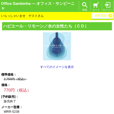
Office Sambinha ― オフィス・サンビーニ
ャ
検索
カート
ログイン
新規登録
いらっしゃいませ ゲストさん
ハビエール・リモ
ーン／水の女性た
ち（ＣＤ）
すべてのイメージを表示
標準価格：
2,750円（税込）
価格：
770円（税込）
[予約販売]：
販売終了
メーカー型番：
WRR-5238