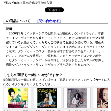
Miles Music（日本
語解説付き輸入盤
）
この商品について
[問い合わせる]
説明
2006年8月にインドネシアで公開された映画のサウンドトラック。本作
でメイン・ヴォーカルを務めているティティ・カマルは映画やドラマで活
躍している女優さんで、もちろんこの映画でも主役を務めている。映画の
タイトル『ムンダダック・ダンドゥット』は＜突然のダンドゥット＞とい
う意味。ダンドゥットのスター歌手を目指す女性のサクセス・ストーリー
だ。ここではそんな映画の中で歌われているキャッチーでコンテンポラリ
ーなダンドゥット・ナンバーが目白押し。活き活きとしたカマルの歌声と
痛快なダンドゥット・サウンドがタップリと堪能できる１枚だ。
こちらの商品も一緒にいかがですか？
※関連商品を一緒にお買い上げの場合は、商品をチェックしてから【カートに入
れる】ボタンをクリックしてください。