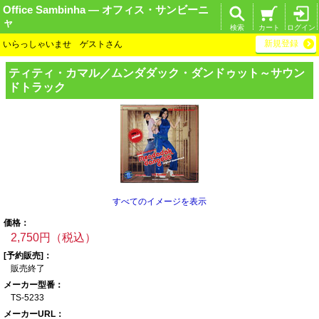
Office Sambinha ― オフィス・サンビーニ
ャ
検索
カート
ログイン
新規登録
いらっしゃいませ ゲストさん
ティティ・カマル
／ムンダダック・
ダンドゥット～サ
ウン
ドトラック
すべてのイメージを表示
価格：
2,750円（税込）
[予約販売]：
販売終了
メーカー型番：
TS-5233
メーカーURL：