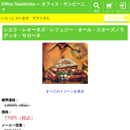
Office Sambinha ― オフィス・サンビーニ
ャ
検索
カート
ログイン
新規登録
いらっしゃいませ ゲストさん
シエラ・レオーネ
ズ・レフュジー・
オール・スターズ
／ラ
ディオ・サロ
ーネ
すべてのイメージを表示
標準価格：
1,650円（税込）
価格：
770円（税込）
メーカー型番：