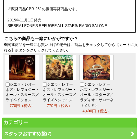
※既発商品CBR-261の廉価再発商品です。
2015年11月1日発売
SIERRA LEONE'S REFUGEE ALL STARS/ RADIO SALONE
こちらの商品も一緒にいかがですか？
※関連商品を一緒にお買い上げの場合は、商品をチェックしてから【カートに入
れる】ボタンをクリックしてください。
シエラ・レオー
シエラ・レオー
シエラ・レオー
ネズ・レフュジー・
ネズ・レフュジー・
ネズ・レフュジー・
オール・スターズ／
オール・スターズ／
オール・スターズ／
ライベイション
ライズ＆シャイ
ン
ラディオ・サロ
ーネ
（２ＬＰ）
770円（税込）
770円（税込）
4,400円（税込）
カテゴリー
スタッフおすすめ盤(7)