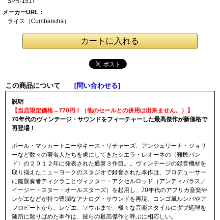
SPR-1517
メーカーURL：
ライス（Cumbanch
a）
この商品について
[問い合わせる]
説明
【当店限定価格→770円！（他のセールとの併用は出来ません。）】
70年代のヴィンテージ・サウンドをフィーチャーした最高傑作が新価格で
再登場！
ポール・マッカートニーやキース・リチャーズ、アンジェリーナ・ジョリ
ーなど数々の著名人たちを虜にしてきたシエラ・レオーネの〈難民バン
ド〉の２０１２年に発表された通算３作目。。ヴィンテージの録音機材を
取り揃えたニューヨークのスタジオで録音された本作は、プロデューサー
に鍵盤奏者ティクラことヴィクター・アクセルロッド（アンティバラス／
イージー・スター・オールスターズ）を起用し、70年代のアフリカ音楽や
レゲエなどが持つ豊潤なアナログ・サウンドを再現。コンゴ風ルンバやア
フロビートから、レゲエ、ソウルまで、様々な音楽スタイルにダブ処理を
随所に散りばめた本作は、彼らの最高傑作と呼ぶに相応しい。