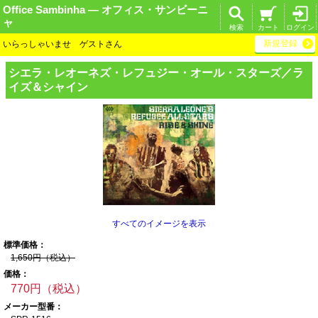
Office Sambinha ― オフィス・サンビーニ
ャ
検索
カート
ログイン
新規登録
いらっしゃいませ ゲストさん
シエラ・レオーネ
ズ・レフュジー・
オール・スターズ
／ラ
イズ＆シャイ
ン
すべてのイメージを表示
標準価格：
1,650円（税込）
価格：
770円（税込）
メーカー型番：