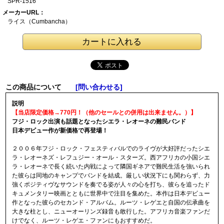
SPR-1516
メーカーURL：
ライス（Cumbanch
a）
この商品について
[問い合わせる]
説明
【当店限定価格→770円！（他のセールとの併用は出来ません。）】
フジ・ロック出演も話題となったシエラ・レオーネの難民バンド
日本デビュー作が新価格で再登場！
２００６年フジ・ロック・フェスティバルでのライヴが大好評だったシエ
ラ・レオーネズ・レフュジー・オール・スターズ。西アフリカの小国シエ
ラ・レオーネで長く続いた内戦によって隣国ギネアで難民生活を強いられ
た彼らは同地のキャンプでバンドを結成。厳しい状況下にも関わらず、力
強くポジティヴなサウンドを奏でる姿が人々の心を打ち、彼らを追ったド
キュメンタリー映画とともに世界中で注目を集めた。本作は日本デビュー
作となった彼らのセカンド・アルバム。ルーツ・レゲエと自国の伝承曲を
大きな柱とし、ニューオーリンズ録音も敢行した。アフリカ音楽ファンだ
けでなく、ルーツ・レゲエ・ファンにもおすすめだ。