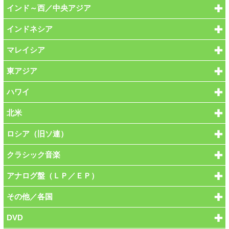
インド～西／中央アジア
インドネシア
マレイシア
東アジア
ハワイ
北米
ロシア（旧ソ連）
クラシック音楽
アナログ盤（ＬＰ／ＥＰ）
その他／各国
DVD