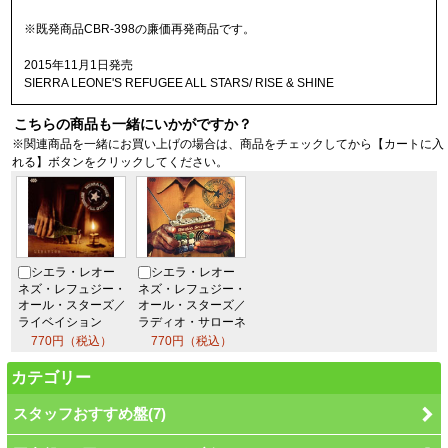
※既発商品CBR-398の廉価再発商品です。
2015年11月1日発売
SIERRA LEONE'S REFUGEE ALL STARS/ RISE & SHINE
こちらの商品も一緒にいかがですか？
※関連商品を一緒にお買い上げの場合は、商品をチェックしてから【カートに入
れる】ボタンをクリックしてください。
シエラ・レオー
シエラ・レオー
ネズ・レフュジー・
ネズ・レフュジー・
オール・スターズ／
オール・スターズ／
ライベイション
ラディオ・サロ
ーネ
770円（税込）
770円（税込）
カテゴリー
スタッフおすすめ盤(7)