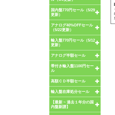
国内盤770円セール（5/29
更新）
アナログ40%OFFセール
（5/22更新）
輸入盤770円セール（5/12
更新）
アナログ半額セール
帯付き輸入盤1100円セー
ル
高額ＣＤ半額セール
輸入盤在庫処分セール
【最新 ~ 過去１年分の国
内盤新譜】