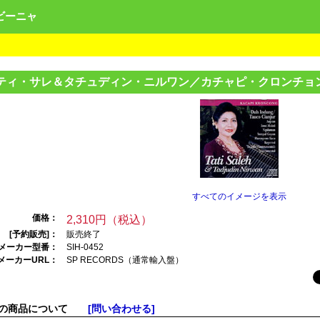
ンビーニャ
ティ・サレ＆タ
チュディン・ニル
ワン／カチャピ・
クロンチョ
すべてのイメージを表示
価格：
2,310円（税込）
[予約販売]：
販売終了
メーカー型番：
SIH-0452
メーカーURL：
SP RECORDS（通常
輸入盤）
この商品について
[問い合わせる]