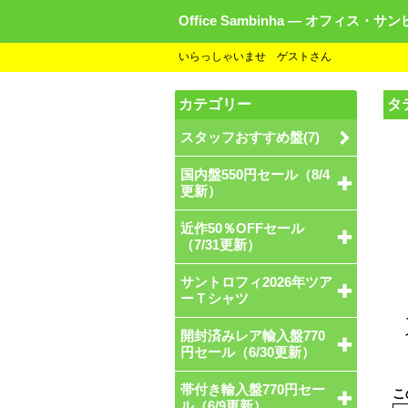
Office Sambinha ― オフィス・サ
いらっしゃいませ ゲストさん
カテゴリー
タ
スタッフおすすめ盤(7)
国内盤550円セール（8/4
更新）
近作50％OFFセール
（7/31更新）
サントロフィ2026年ツア
ーＴシャツ
開封済みレア輸入盤770
円セール（6/30更新）
帯付き輸入盤770円セー
ル（6/9更新）