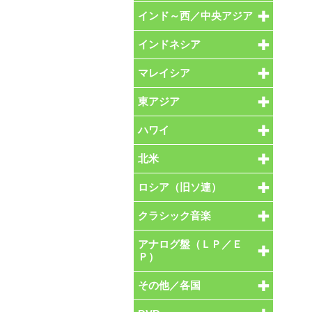
インド～西／中央アジア
インドネシア
マレイシア
東アジア
ハワイ
北米
ロシア（旧ソ連）
クラシック音楽
アナログ盤（ＬＰ／Ｅ
Ｐ）
その他／各国