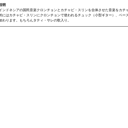
説明
インドネシアの国民音楽クロンチョンとカチャピ・スリンを合体させた音楽をカチ
的にはカチャピ・スリンにクロンチョンで使われるチュック（小型ギター）、ベー
加わります。もちろんタティ・サレの歌入り。