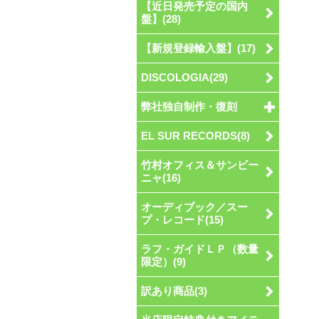
【近日発売予定の国内
盤】(28)
【新規登録輸入盤】(17)
DISCOLOGIA(29)
弊社独自制作・復刻
EL SUR RECORDS(8)
竹村オフィス＆サンビー
ニャ(16)
オーディブック／スー
プ・レコード(15)
ラフ・ガイドＬＰ（数量
限定）(9)
訳あり商品(3)