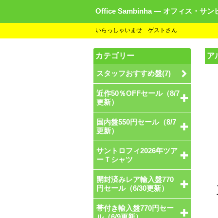
Office Sambinha ― オフィス・サ
いらっしゃいませ ゲストさん
カテゴリー
ア
スタッフおすすめ盤(7)
近作50％OFFセール（8/7
更新）
国内盤550円セール（8/7
更新）
サントロフィ2026年ツア
ーＴシャツ
開封済みレア輸入盤770
円セール（6/30更新）
帯付き輸入盤770円セー
ル（6/9更新）