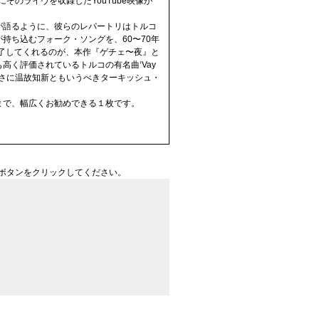
そのライヴを収録したYouTube映像が
が語るように、彼らのレパートリはトルコ
持ち込むフォーク・ソングを、60〜70年
魅了してくれるのが、本作『ゲチェ〜夜』と
く評価されているトルコの有名曲‘Vay
まさに温故知新ともいうべきターキッシュ・
まで、幅広くお勧めできる１枚です。
ボタンをクリックしてください。