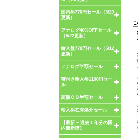
国内盤770円セール（5/29
更新）
アナログ40%OFFセール
（5/22更新）
輸入盤770円セール（5/12
更新）
アナログ半額セール
帯付き輸入盤1100円セー
ル
高額ＣＤ半額セール
輸入盤在庫処分セール
【最新 ~ 過去１年分の国
内盤新譜】