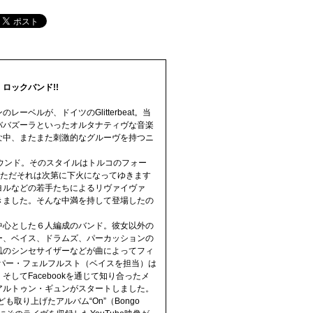
ロックバンド!!
ルが、ドイツのGlitterbeat。当
ババズーラといったオルタナティヴな音楽
な中、またまた刺激的なグルーヴを持つニ
ウンド。そのスタイルはトルコのフォー
。ただそれは次第に下火になってゆきます
ヨルなどの若手たちによるリヴァイヴァ
きました。そんな中満を持して登場したの
中心とした６人編成のバンド。彼女以外の
ー、ベイス、ドラムズ、パーカッションの
風のシンセサイザーなどが曲によってフィ
スパー・フェルフルスト（ベイスを担当）は
てFacebookを通じて知り合ったメ
アルトゥン・ギュンがスタートしました。
取り上げたアルバム“On”（Bongo