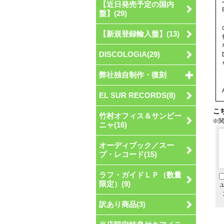
【近日発売予定の国内
盤】(29)
【新規登録輸入盤】(13)
DISCOLOGIA(29)
弊社独自制作・復刻
EL SUR RECORDS(8)
こ
竹村オフィス＆サンビー
※
ニャ(16)
オーディブック／スー
プ・レコード(15)
ラフ・ガイドＬＰ（数量
限定）(9)
訳あり商品(3)