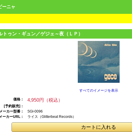
ンビーニャ
ルトゥン・ギュ
ン／ゲジェ～夜（
ＬＰ）
すべてのイメージを表示
価格：
4,950円（税込）
[予約販売]：
メーカー型番：
SGI-0096
メーカーURL：
ライス（Glitterb
eat Records）