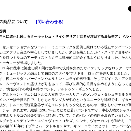
この商品について
[問い合わせる]
説明
さらに進化し続けるターキッシュ・サイケデリア！世界が注目する最新型アナドル・
センセーショナルなワールド・ミュージックを提供し続けている現在ナンバーワンのレーベ
初はアフリカ音楽を中心としていましたが、来日も果たしたガイ・ス・アクヨルや
性を持つトルコのアーティストも近年は積極的に紹介するようになりました。そん
ューカマーが登場しました。
60年代後半に誕生し瞬く間に世界中で支持を集めたサイケデリックなロック・サ
ク・ミュージックと融合して独自のスタイル“アナドル・ロック”を創り出しました
が、後にセルダ・バージャンやエルキン・コライの再評価、そしてガイ・ス・アク
ル・ムーヴメントの盛り上がりもあって、再び世界的な注目を集めるようになって
が、“黄金の日”の意味を持つバンド、アルトゥン・ギュンでした。
アルトゥン・ギュンはトルコ人女性ヴォーカリストのメルヴェ・ダシュデミルを
メンバーは全員男性で、しかもオランダ人が中心というユニークな編成です。ギタ
ほか、トルコの伝統弦楽器サズをエレクトリック化したものや、懐かしいアナログ
ーチャーされます。結成は2017年とまだまだ若いバンドですが、中心人物のジャ
以前よりトルコの音楽や文化に精通していて、このバンドの構想を温めていました。そし
ルヴェとエルディンチ・エジェヴィット（サズ、シンセ、ヴォーカル）が加わり、
その後2018年にイブラヒム・タトルセスやエルキン・コライのヒット・ナンバーなども