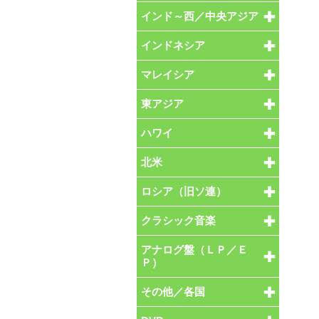
インド～西／中央アジア
インドネシア
マレイシア
東アジア
ハワイ
北米
ロシア（旧ソ連）
クラシック音楽
アナログ盤（ＬＰ／Ｅ
Ｐ）
その他／各国