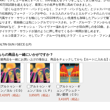
Joe）でデビューを果たす一方で、200を超えるライヴをこなしてきた彼らは、さらに
80万回試聴を超えるなど、着実にその名声を世界に高めてゆきました。
「ぼくらはカヴァー・バンドじゃなく、フォーク・バンドなんだ」とジャスパー
の伝統的なフォーク・ソングが中心。トルコ人のメルヴェとエルディンチのふたりが
代風サイケ・サウンドを軸にしつつ2010年代らしい先進性も加味したアレンジで
なります。収録曲には先にシングルでリリースされ、レア・グルーヴ・ファンからも高
Dünya’など、ターキッシュ・フレイヴァー溢れるナンバーが目白押しの全10曲。
サイケデリア・サウンドが波のように押し寄せてくる小一時間が楽しめます。
トルコ音楽ファン、そしてレア・グルーヴを好むクラブ・ミュージック・ファン
ALTIN GUN / GECE (LP)
ちらの商品も一緒にいかがですか？
関連商品を一緒にお買い上げの場合は、商品をチェックしてから【カートに入れる】
アルトゥン・ギ
アルトゥン・ギ
アルトゥン・ギ
ュン／ヨル（ＣＤ)
ュン／ヨル（ＬＰ）
ュン／アシュク ~
深
い愛情（ＣＤ）
2,420円（税込）
3,850円（税込）
3,410円（税込）