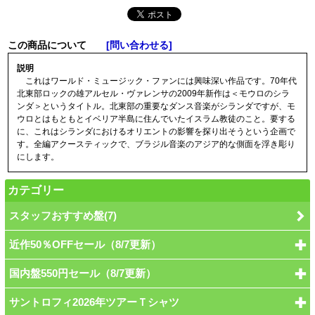
この商品について
[問い合わせる]
説明
これはワールド・ミュージック・ファンには興味深い作品です。70年代
北東部ロックの雄アルセル・ヴァレンサの2009年新作は＜モウロのシラ
ンダ＞というタイトル。北東部の重要なダンス音楽がシランダですが、モ
ウロとはもともとイベリア半島に住んでいたイスラム教徒のこと。要する
に、これはシランダにおけるオリエントの影響を探り出そうという企画で
す。全編アクースティックで、ブラジル音楽のアジア的な側面を浮き彫り
にします。
カテゴリー
スタッフおすすめ盤(7)
近作50％OFFセール（8/7更新）
国内盤550円セール（8/7更新）
サントロフィ2026年ツアーＴシャツ