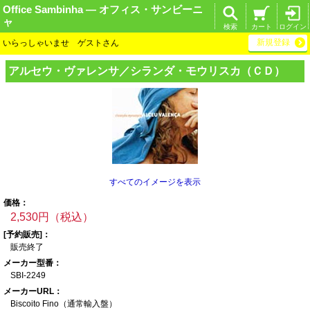
Office Sambinha ― オフィス・サンビーニ
ャ
検索
カート
ログイン
新規登録
いらっしゃいませ ゲストさん
アルセウ・ヴァレ
ンサ／シランダ・
モウリスカ（ＣＤ
）
すべてのイメージを表示
価格：
2,530円（税込）
[予約販売]：
販売終了
メーカー型番：
SBI-2249
メーカーURL：
Biscoito Fino（通
常輸入盤）