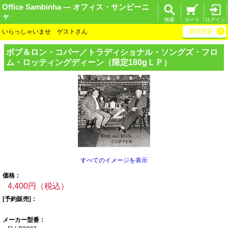
Office Sambinha ― オフィス・サンビーニ
ャ
検索
カート
ログイン
新規登録
いらっしゃいませ ゲストさん
ボブ＆ロン・コパ
ー／トラディショ
ナル・ソングズ・
フロ
ム・ロッティ
ングディーン（限
定180gＬＰ）
すべてのイメージを表示
価格：
4,400円（税込）
[予約販売]：
メーカー型番：