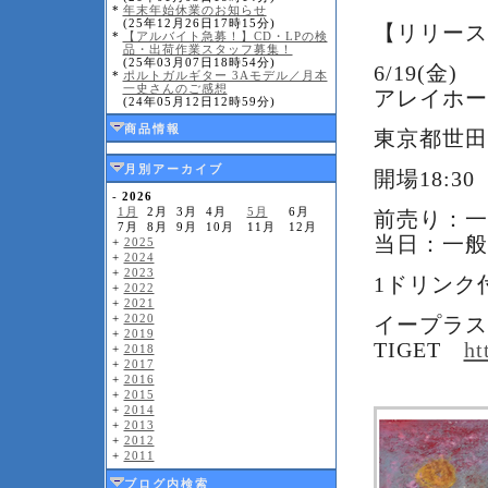
*
年末年始休業のお知らせ
(25年12月26日17時15分)
【リリース
*
【アルバイト急募！】CD・LPの検
品・出荷作業スタッフ募集！
(25年03月07日18時54分)
6/19(金)
*
ポルトガルギター 3Aモデル／月本
一史さんのご感想
アレイホー
(24年05月12日12時59分)
商品情報
東京都世田谷
月別アーカイブ
開場18:30
-
2026
1月
2月
3月
4月
5月
6月
前売り：一般 
7月
8月
9月
10月
11月
12月
当日：一般 4
+
2025
+
2024
+
2023
1ドリンク
+
2022
+
2021
+
2020
イープラ
+
2019
TIGET
ht
+
2018
+
2017
+
2016
+
2015
+
2014
+
2013
+
2012
+
2011
ブログ内検索