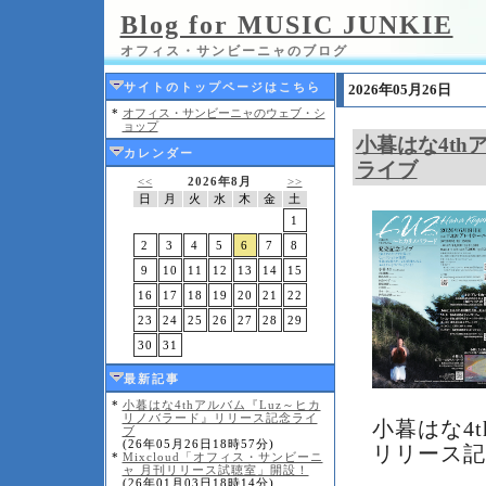
Blog for MUSIC JUNKIE
オフィス・サンビーニャのブログ
サイトのトップページはこちら
2026年05月26日
*
オフィス・サンビーニャのウェブ・シ
ョップ
小暮はな4t
カレンダー
ライブ
<<
2026年8月
>>
日
月
火
水
木
金
土
1
2
3
4
5
6
7
8
9
10
11
12
13
14
15
16
17
18
19
20
21
22
23
24
25
26
27
28
29
30
31
最新記事
*
小暮はな4thアルバム『Luz～ヒカ
リノバラード』リリース記念ライ
小暮はな4
ブ
(26年05月26日18時57分)
リリース記
*
Mixcloud「オフィス・サンビーニ
ャ 月刊リリース試聴室」開設！
(26年01月03日18時14分)