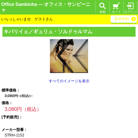
Office Sambinha ― オフィス・サンビーニ
ャ
検索
カート
ログイン
新規登録
いらっしゃいませ ゲストさん
キバリイェ／ギュ
リュ・ソルドゥル
マム
すべてのイメージを表示
標準価格：
3,080円（税込）
価格：
3,080円（税込）
[予約販売]：
メーカー型番：
STRH-1152