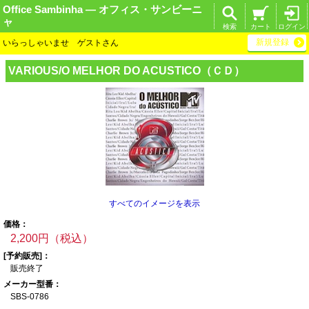
Office Sambinha ― オフィス・サンビーニ
ャ
検索
カート
ログイン
新規登録
いらっしゃいませ ゲストさん
VARIOUS/O MELHOR
DO ACUSTICO（Ｃ
Ｄ）
すべてのイメージを表示
価格：
2,200円（税込）
[予約販売]：
販売終了
メーカー型番：
SBS-0786